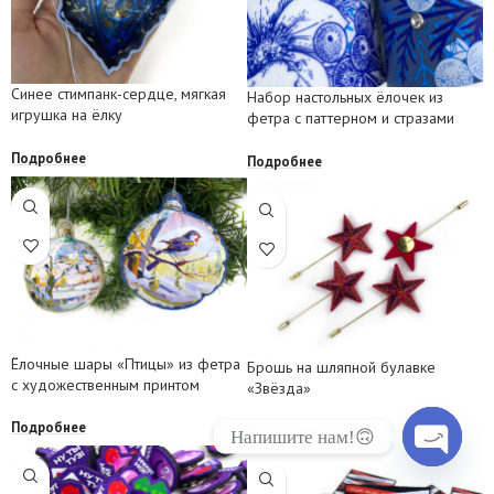
Синее стимпанк-сердце, мягкая
Набор настольных ёлочек из
игрушка на ёлку
фетра с паттерном и стразами
Подробнее
Подробнее
Ёлочные шары «Птицы» из фетра
Брошь на шляпной булавке
с художественным принтом
«Звёзда»
Подробнее
Подробнее
Напишите нам!🙃
Open