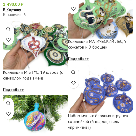
1 490,00
₽
В Корзину
В наличии: 6
Коллекция МАГИЧЕСКИЙ ЛЕС, 9
сюжетов и 9 брошек
Подробнее
Коллекция MISTYC, 19 шаров (с
символом года змеи)
Подробнее
Набор мягких ёлочных игрушек
со змейкой (6 шаров, стиль
«примитив»)