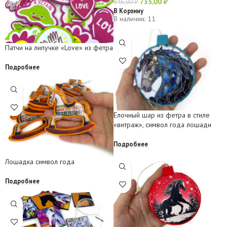
735,00
₽
846,00
₽
В Корзину
В наличии: 11
Патчи на липучке «Love» из фетра
Подробнее
Ёлочный шар из фетра в стиле
«витраж», символ года лошади
Подробнее
Лошадка символ года
Подробнее