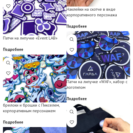
Наклейки на скотче в виде
корпоративного персонажа
Подробнее
Патчи на липучке «Event LAB»
Подробнее
Патчи на липучке «WAF», набор с
логотипом
Подробнее
брелоки и брошки с Пикселем,
корпоративным персонажем
Подробнее