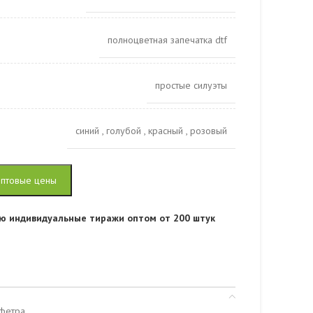
полноцветная запечатка dtf
простые силуэты
cиний
,
голубой
,
красный
,
розовый
оптовые цены
ю индивидуальные тиражи оптом от 200 штук
 фетра