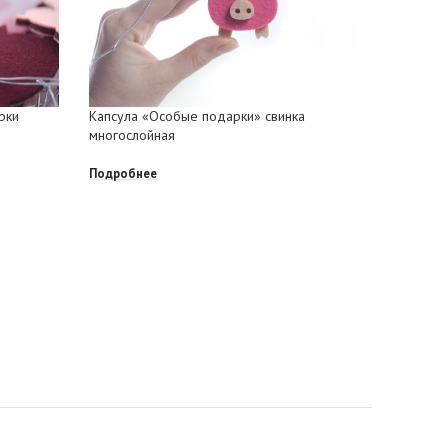
рки
Капсула «Особые подарки» свинка
Капсула 
многослойная
Подробне
Подробнее