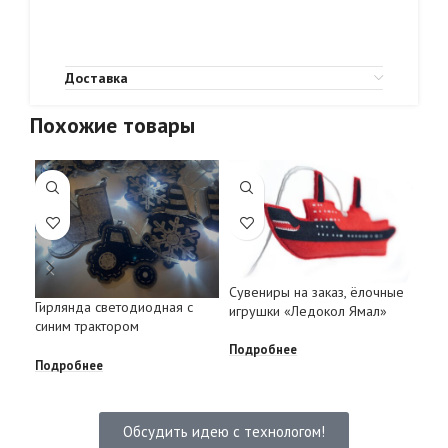
Доставка
Похожие товары
Сувениры на заказ, ёлочные
Нео
Гирлянда светодиодная с
игрушки «Ледокол Ямал»
выс
синим трактором
мак
Подробнее
Подробнее
Под
Обсудить идею с технологом!