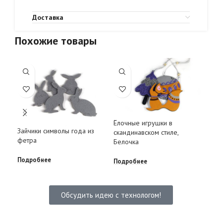
Доставка
Похожие товары
Ёлочные игрушки в
Пер
Зайчики символы года из
скандинавском стиле,
фетра
Белочка
Под
Подробнее
Подробнее
Обсудить идею с технологом!