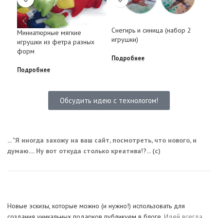
Снегирь и синица (набор 2
Миниатюрные мягкие
Наб
игрушки)
игрушки из фетра разных
игр
форм
пти
Подробнее
Подробнее
Под
Обсудить идею с технологом!
... "Я иногда захожу на ваш сайт, посмотреть, что нового, и
думаю.... Ну вот откуда столько креатива!?... (с)
Новые эскизы, которые можно (и нужно!) использовать для
создания уникальных подарков публикуем в блоге.
Идей всегда