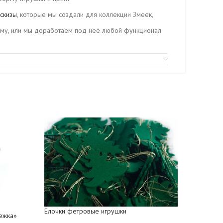
скизы
, которые мы создали для коллекции Змеек,
му, или мы доработаем под неё любой функционал
Елочки фетровые игрушки
Фетровая
ежка»
декором