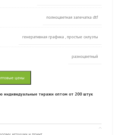
полноцветная запечатка dtf
генеративная графика
,
простые силуэты
разноцветный
оптовые цены
ю индивидуальные тиражи оптом от 200 штук
форму игрушки и принт