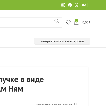
0
0,00
₽
интернет-магазин мастерской
пучке в виде
Ам Ням
полноцветная запечатка dtf