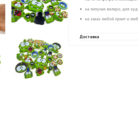
на липучке велкро, для ху
на заказ любой принт и лю
Доставка