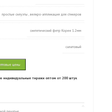
простые силуэты
,
велкро-аппликация для стикеров
синтетический фетр Корея 1.2мм
салатовый
оптовые цены
ю индивидуальные тиражи оптом от 200 штук
тной печатью