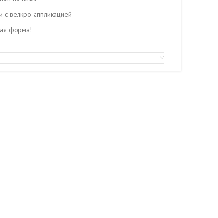
ди с велкро-аппликацией
бая форма!