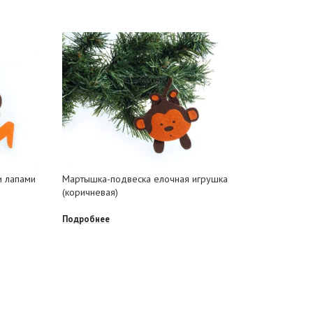
Игрушка 
года
и лапами
Мартышка-подвеска елочная игрушка
(коричневая)
Подробне
Подробнее