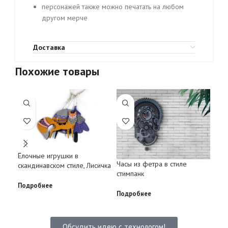
персонажей также можно печатать на любом
другом мерче
Доставка
Похожие товары
Ёлочные игрушки в
Ёло
Часы из фетра в стиле
скандинавском стиле, Лисичка
ска
стимпанк
Подробнее
Под
Подробнее
Обсудить идею с технологом!