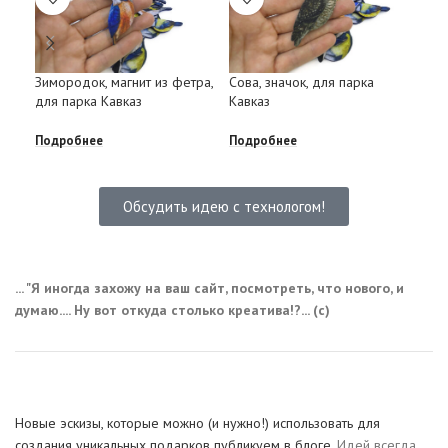
Зимородок, магнит из фетра,
Сова, значок, для парка
Пти
для парка Кавказ
Кавказ
с D
Подробнее
Подробнее
Под
Обсудить идею с технологом!
... "Я иногда захожу на ваш сайт, посмотреть, что нового, и
думаю.... Ну вот откуда столько креатива!?... (с)
Новые эскизы, которые можно (и нужно!) использовать для
создания уникальных подарков публикуем в блоге.
Идей всегда