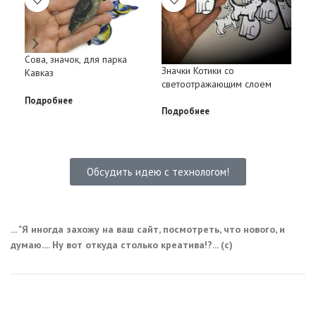
Сова, значок, для парка
Сув
Значки Котики со
Кавказ
«по
светоотражающим слоем
вой
рус
Подробнее
Подробнее
Под
Обсудить идею с технологом!
... "Я иногда захожу на ваш сайт, посмотреть, что нового, и
думаю.... Ну вот откуда столько креатива!?... (с)