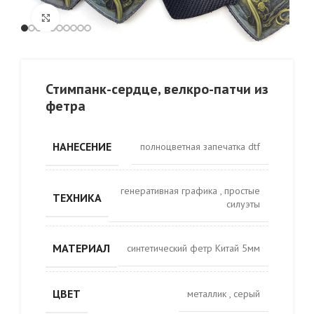
Click to enlarge
Стимпанк-сердце, велкро-патчи из
фетра
НАНЕСЕНИЕ
полноцветная запечатка dtf
генеративная графика
,
простые
ТЕХНИКА
силуэты
МАТЕРИАЛ
синтетический фетр Китай 5мм
ЦВЕТ
металлик
,
серый