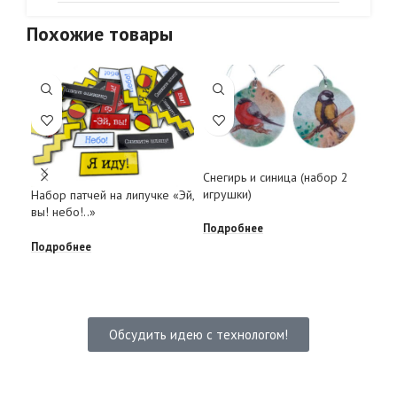
Похожие товары
Снегирь и синица (набор 2
Ело
игрушки)
Набор патчей на липучке «Эй,
вар
вы! небо!..»
Подробнее
Под
Подробнее
Обсудить идею с технологом!