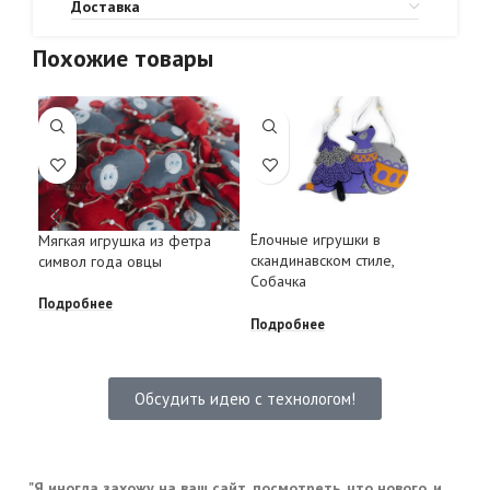
Доставка
Похожие товары
Ёлочные игрушки в
Ёло
Мягкая игрушка из фетра
скандинавском стиле,
ска
символ года овцы
Собачка
Под
Подробнее
Подробнее
Обсудить идею с технологом!
... "Я иногда захожу на ваш сайт, посмотреть, что нового, и