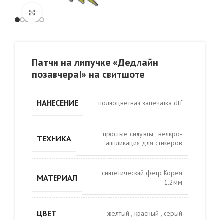
Click to enlarge
Патчи на липучке «Дедлайн
позавчера!» на свитшоте
НАНЕСЕНИЕ
полноцветная запечатка dtf
простые силуэты
,
велкро-
ТЕХНИКА
аппликация для стикеров
синтетический фетр Корея
МАТЕРИАЛ
1.2мм
ЦВЕТ
желтый
,
красный
,
серый