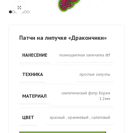
Click to enlarge
Патчи на липучке «Дракончики»
НАНЕСЕНИЕ
полноцветная запечатка dtf
ТЕХНИКА
простые силуэты
синтетический фетр Корея
МАТЕРИАЛ
1.2мм
ЦВЕТ
красный
,
оранжевый
,
салатовый