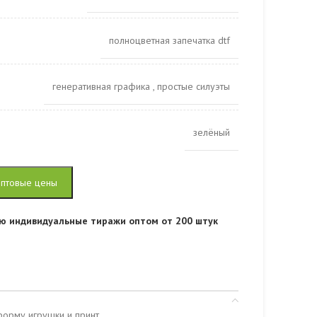
полноцветная запечатка dtf
генеративная графика
,
простые силуэты
зелёный
оптовые цены
ю индивидуальные тиражи оптом от 200 штук
форму игрушки и принт