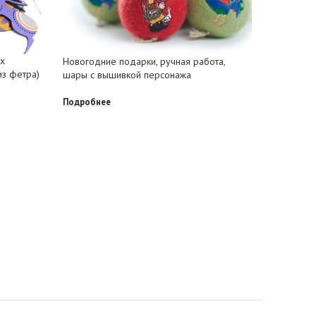
ых
Новогодние подарки, ручная работа,
Набор мя
из фетра)
шары с вышивкой персонажа
«Новогод
Подробнее
Подробне