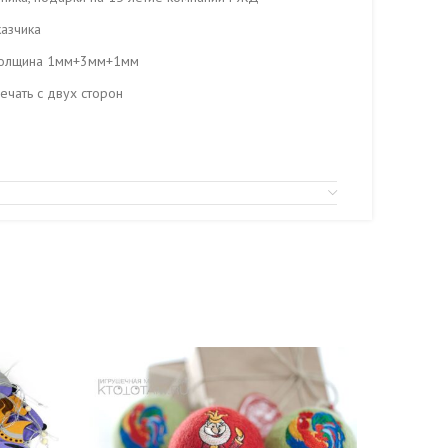
казчика
 толщина 1мм+3мм+1мм
ечать с двух сторон