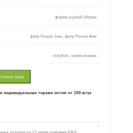
формы ручной сборки
фетр Россия 1мм
,
фетр Россия 4мм
голубой
,
синий-меланж
оптовые цены
ю индивидуальные тиражи оптом от 200 штук
ника, подарки на 15 летие компании РЖД