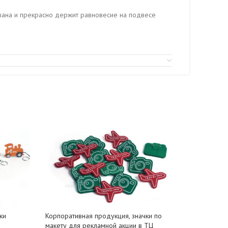
ана и прекрасно держит равновесие на подвесе
ки
Корпоративная продукция, значки по
Самолёты
макету для рекламной акции в ТЦ