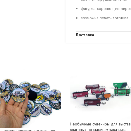
фигурка хорошо центриров
возможна печать логотипа
Доставка
Необычные сувениры для выстав
«вагоны» по макетам заказчика
на велкро-липучке с машинами