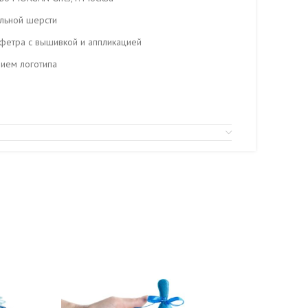
альной шерсти
з фетра с вышивкой и аппликацией
нием логотипа