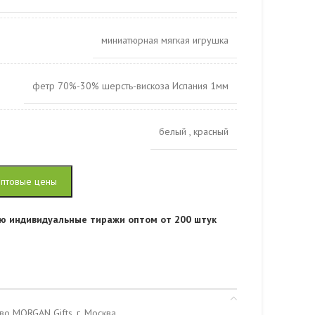
миниатюрная мягкая игрушка
фетр 70%-30% шерсть-вискоза Испания 1мм
белый
,
красный
оптовые цены
ю индивидуальные тиражи оптом от 200 штук
во MORGAN Gifts, г. Москва