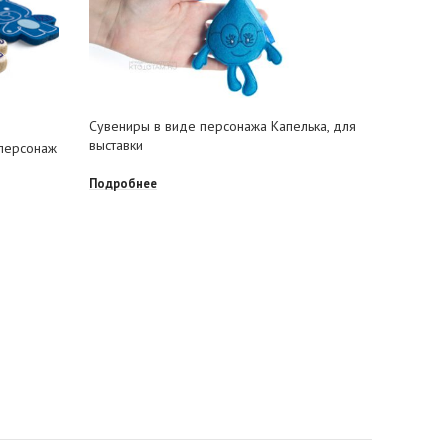
Сувениры в виде персонажа Капелька, для
Недороги
выставки
Медведи-
 персонаж
Подробнее
Подробне