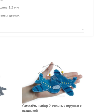
щина 1,2 мм
ивных цветах
Самолёты набор 2 елочных игрушки с
Сувенир 
вышивкой
(разные ц