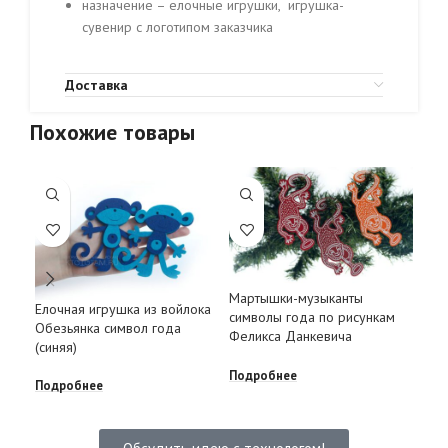
назначение – елочные игрушки, игрушка-
сувенир с логотипом заказчика
Доставка
Похожие товары
Мартышки-музыканты
Обе
Елочная игрушка из войлока
символы года по рисункам
сув
Обезьянка символ года
Феликса Данкевича
(синяя)
Под
Подробнее
Подробнее