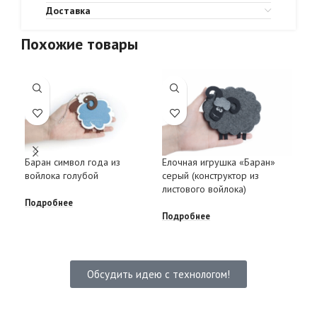
Доставка
Похожие товары
Баран символ года из
Елочная игрушка «Баран»
Бар
войлока голубой
серый (конструктор из
из 
листового войлока)
Подробнее
Под
Подробнее
Обсудить идею с технологом!