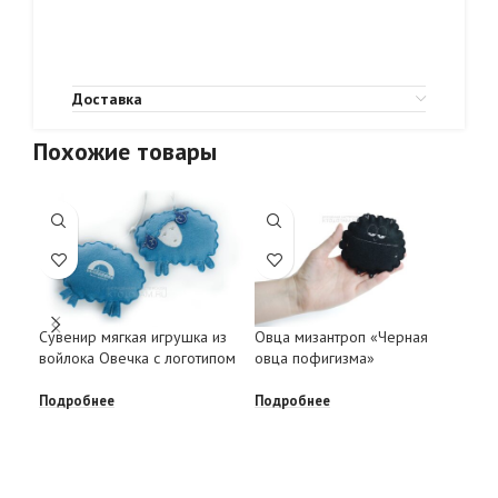
Доставка
Похожие товары
Сувенир мягкая игрушка из
Овца мизантроп «Черная
Овц
войлока Овечка с логотипом
овца пофигизма»
овц
Подробнее
Подробнее
Под