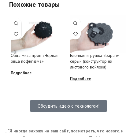
Похожие товары
Овца мизантроп «Черная
Елочная игрушка «Баран»
Ело
овца пофигизма»
серый (конструктор из
син
листового войлока)
лис
Подробнее
Подробнее
Под
Обсудить идею с технологом!
... "Я иногда захожу на ваш сайт, посмотреть, что нового, и