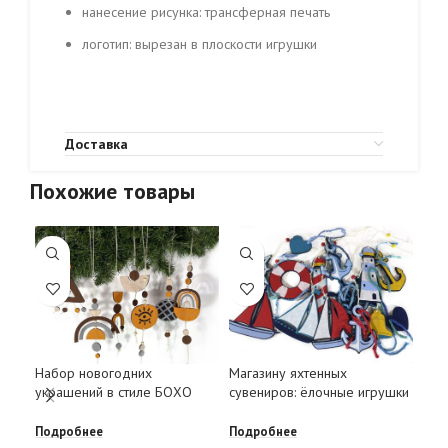
нанесение рисунка: трансферная печать
логотип: вырезан в плоскости игрушки
Доставка
Похожие товары
Нов
Набор новогодних
Магазину яхтенных
лог
украшений в стиле БОХО
сувениров: ёлочные игрушки
Лос
Подробнее
Подробнее
Под