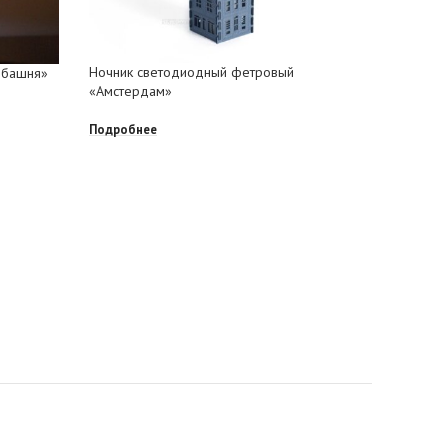
Ночник светодиодный фетровый
Фетровые
 башня»
«Амстердам»
снежинка
Подробнее
Подробне