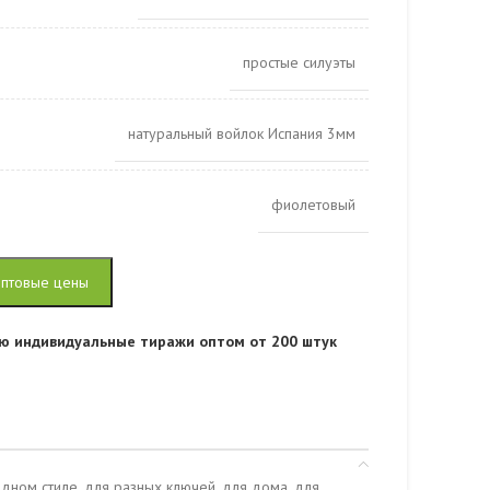
простые силуэты
натуральный войлок Испания 3мм
фиолетовый
оптовые цены
ю индивидуальные тиражи оптом от 200 штук
одном стиле, для разных ключей, для дома, для