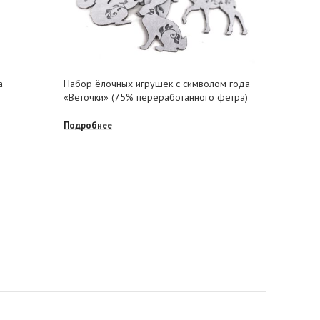
а
Набор ёлочных игрушек с символом года
Зайчики,
«Веточки» (75% переработанного фетра)
Подробне
Подробнее