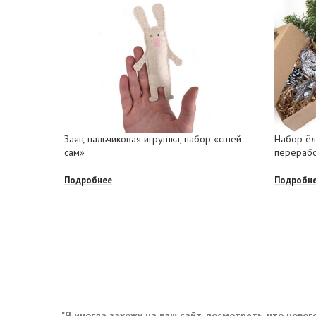
Заяц пальчиковая игрушка, набор «сшей
Набор ёл
сам»
перерабо
Подробнее
Подробн
... "Я иногда захожу на ваш сайт, посмотреть, что нового,