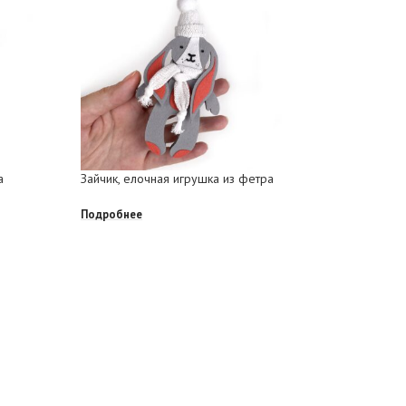
а
Зайчик, елочная игрушка из фетра
Набор ёл
Медведем
Подробнее
Подробне