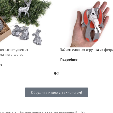
очных игрушек из
Зайчик, елочная игрушка из фетр
танного фетра
Подробнее
ее
Обсудить идею с технологом!
 и думаю.... Ну вот откуда столько креатива!?... (с)