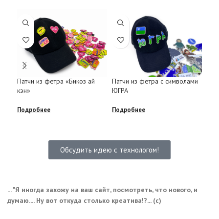
Пат
Патчи из фетра «Бикоз ай
Патчи из фетра с символами
пер
кэн»
ЮГРА
Под
Подробнее
Подробнее
Обсудить идею с технологом!
... "Я иногда захожу на ваш сайт, посмотреть, что нового, и
думаю.... Ну вот откуда столько креатива!?... (с)