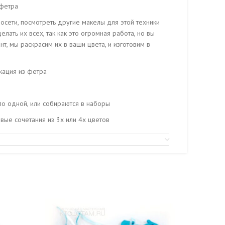
 фетра
осети, посмотреть другие макелы для этой техники
лать их всех, так как это огромная работа, но вы
т, мы раскрасим их в ваши цвета, и изготовим в
кация из фетра
по одной, или собираются в наборы
ые сочетания из 3х или 4х цветов
ально), но могут быть и односторонними, для
каз, изготавливаем символы года по вашим