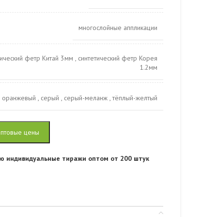
многослойные аппликации
тический фетр Китай 3мм
,
синтетический фетр Корея
1.2мм
,
оранжевый
,
серый
,
серый-меланж
,
тёплый-желтый
оптовые цены
ю индивидуальные тиражи оптом от 200 штук