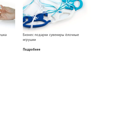
ушка
Бизнес подарки сувениры ёлочные
Лошадки 
игрушки
100% шер
Подробнее
Подробне