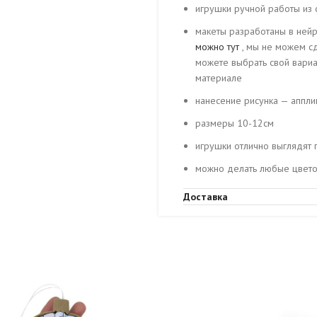
игрушки ручной работы из
макеты разработаны в нейр
можно тут
, мы не можем сде
можете выбрать свой вариан
материале
нанесение рисунка — аппли
размеры 10-12см
игрушки отлично выглядят 
можно делать любые цветов
игрушки двусторонние (зерк
Доставка
оптимизации бюджет
делаем любую форму на за
макетам