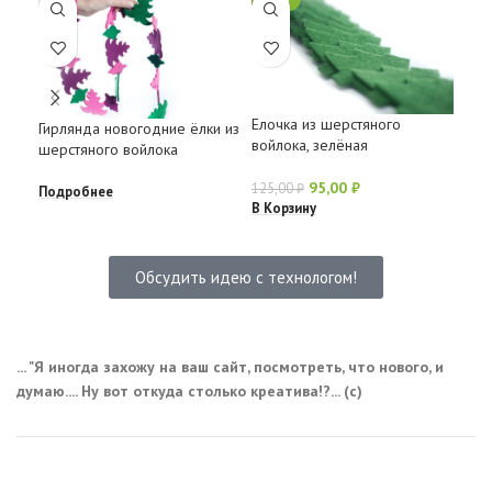
Ело
Елочка из шерстяного
Гирлянда новогодние ёлки из
вой
войлока, зелёная
шерстяного войлока
Под
95,00
₽
125,00
₽
Подробнее
В Корзину
Обсудить идею с технологом!
... "Я иногда захожу на ваш сайт, посмотреть, что нового, и
думаю.... Ну вот откуда столько креатива!?... (с)