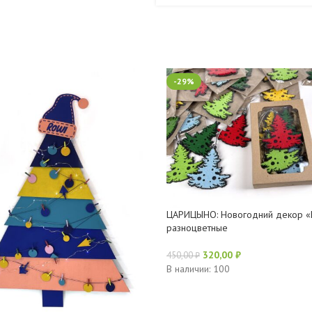
-29%
ЦАРИЦЫНО: Новогодний декор «
разноцветные
320,00
₽
450,00
₽
В Корзину
В наличии: 100