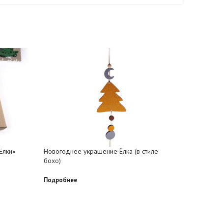
Настольн
фетра с 
Елки»
Новогоднее украшение Ёлка (в стиле
бохо)
Подробне
Подробнее