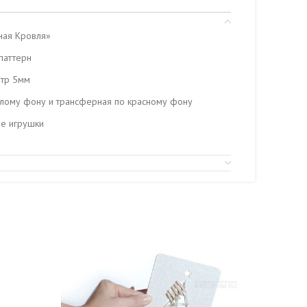
ная Кровля»
 паттерн
етр 5мм
елому фону и трансферная по красному фону
ие игрушки