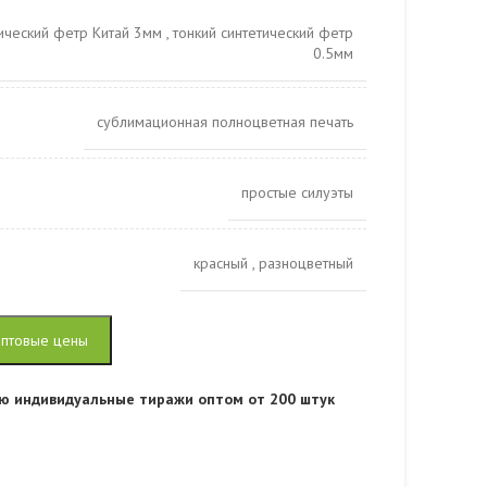
тический фетр Китай 3мм
,
тонкий синтетический фетр
0.5мм
сублимационная полноцветная печать
простые силуэты
красный
,
разноцветный
оптовые цены
ю индивидуальные тиражи оптом от 200 штук