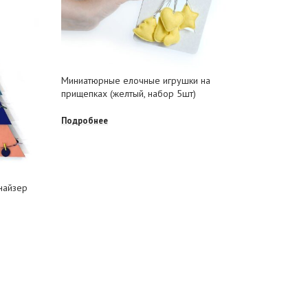
Миниатюр
Миниатюрные елочные игрушки на
прищепках (желтый, набор 5шт)
Подробне
Подробнее
найзер