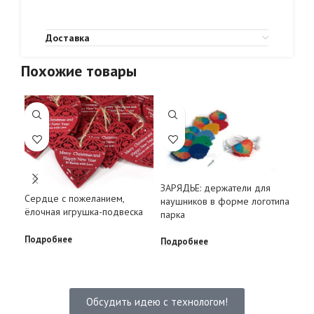
Доставка
Похожие товары
ЗАРЯДЬЕ: держатели для
Изг
Сердце с пожеланием,
наушников в форме логотипа
про
ёлочная игрушка-подвеска
парка
вид
Подробнее
Подробнее
Под
Обсудить идею с технологом!