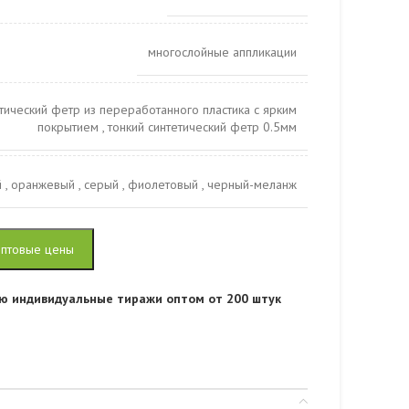
многослойные аппликации
тический фетр из переработанного пластика с ярким
покрытием
,
тонкий синтетический фетр 0.5мм
й
,
оранжевый
,
серый
,
фиолетовый
,
черный-меланж
оптовые цены
ю индивидуальные тиражи оптом от 200 штук