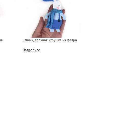
ым
Зайчик, елочная игрушка из фетра
Зайчик, е
Подробнее
Подробне