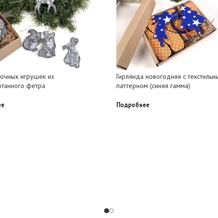
очных игрушек из
Гирлянда новогодняя с текстильн
танного фетра
паттерном (синяя гамма)
ее
Подробнее