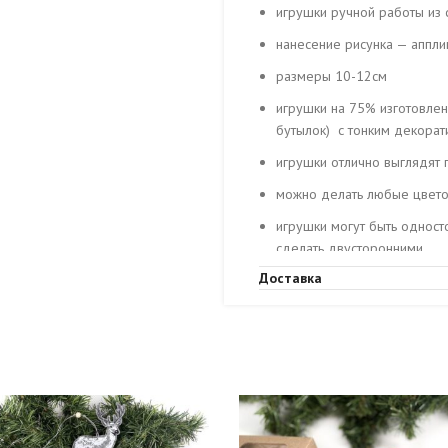
игрушки ручной работы из
нанесение рисунка — аппли
размеры 10-12см
игрушки на 75% изготовлен
бутылок) с тонким декора
игрушки отлично выглядят 
можно делать любые цветов
игрушки могут быть одност
сделать двусторонними
Доставка
делаем любую форму на за
макетам