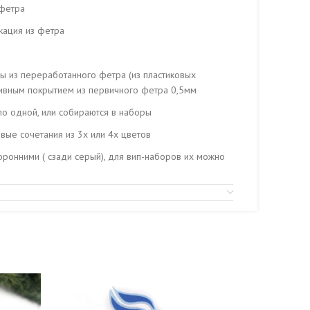
 фетра
кация из фетра
ы из переработанного фетра (из пластиковых
тивным покрытием из первичного фетра 0,5мм
по одной, или собираются в наборы
ые сочетания из 3х или 4х цветов
оронними ( сзади серый), для вип-наборов их можно
каз, изготавливаем символы года по вашим