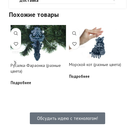
Доставка
Похожие товары
Морской кот (разные цвета)
Под
Русалка-Фараонка (разные
бол
цвета)
лог
Подробнее
Подробнее
Под
Обсудить идею с технологом!