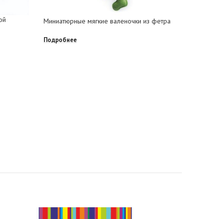
ой
Варежки 
Миниатюрные мягкие валеночки из фетра
Подробне
Подробнее