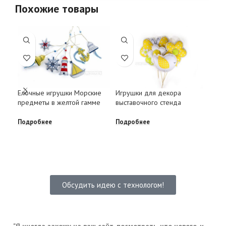
Похожие товары
Игрушки для декора
Елочные игрушки Морские
Фет
выставочного стенда
предметы в желтой гамме
фиг
Подробнее
Подробнее
Под
Обсудить идею с технологом!
... "Я иногда захожу на ваш сайт, посмотреть, что нового, и