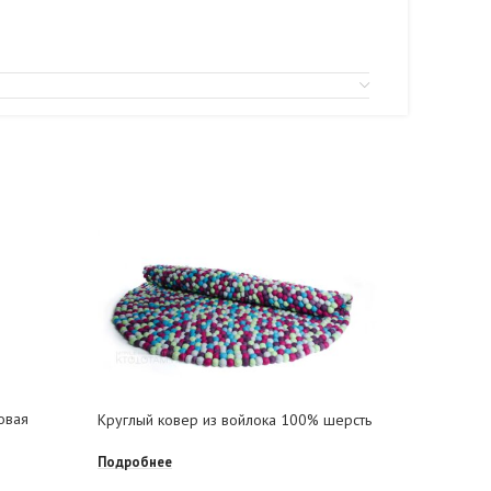
овая
Круглый ковер из войлока 100% шерсть
Корпорат
валяния
Подробнее