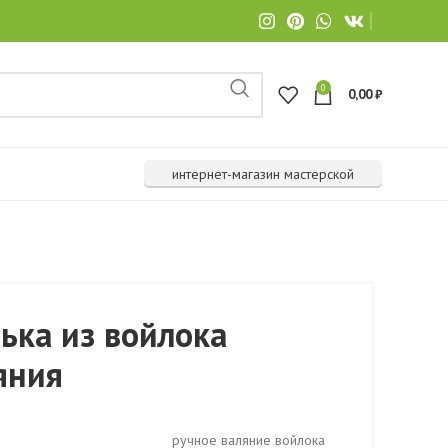
0
0,00
₽
интернет-магазин мастерской
ька из войлока
яния
ручное валяние войлока