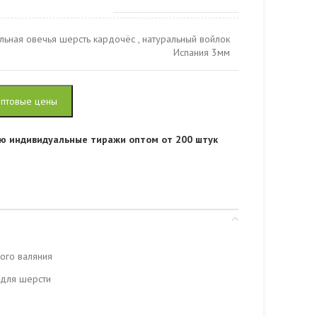
льная овечья шерсть кардочёс
,
натуральный войлок
Испания 3мм
оптовые цены
ю индивидуальные тиражи оптом от 200 штук
ного валяния
 для шерсти