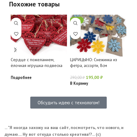
Похожие товары
-33%
Рек
Сердце с пожеланием,
ЦАРИЦЫНО: Снежинка из
Сне
ёлочная игрушка-подвеска
фетра, ассорти, 8см
Под
195,00
₽
Подробнее
290,00
₽
В Корзину
Обсудить идею с технологом!
... "Я иногда захожу на ваш сайт, посмотреть, что нового, и
думаю.... Ну вот откуда столько креатива!?... (с)