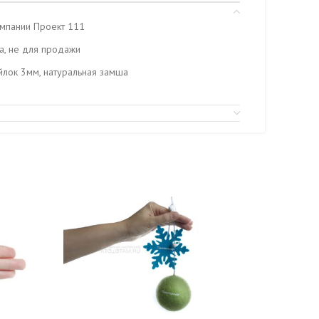
омпании Проект 111
ка, не для продажи
йлок 3мм, натуральная замша