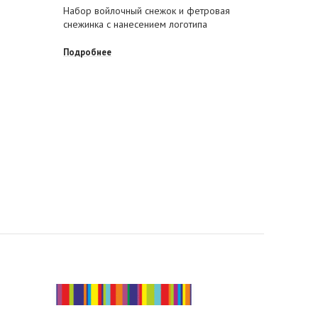
Набор войлочный снежок и фетровая
Набор иг
снежинка с нанесением логотипа
Новогодн
Подробнее
Подробне