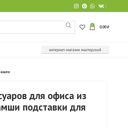
0
0,00
₽
интернет-магазин мастерской
чашек
суаров для офиса из
амши подставки для