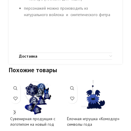
персонажей можно производить из
натурального войлока и синтетического фетра
Доставка
Похожие товары
Сувенирная продукция с
Ёлочная игрушка «Комодор»
Сув
логотипом на новый год
символы года
пер
кап