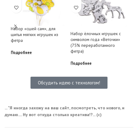
Набор «сшей сам», для
Набор ёлочных игрушек с
Пти
шитья мягких игрушек из
символом года «Веточки»
DTF
фетра
(75% переработанного
фетра)
Под
Подробнее
Подробнее
Обсудить идею с технологом!
... "Я иногда захожу на ваш сайт, посмотреть, что нового, и
думаю.... Ну вот откуда столько креатива!?... (с)