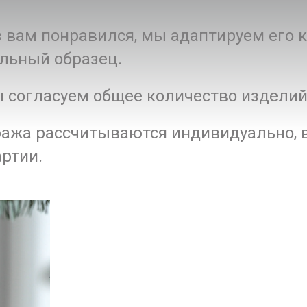
з вам понравился, мы адаптируем его
льный образец.
 согласуем общее количество изделий
ража рассчитываются индивидуально, в
артии.