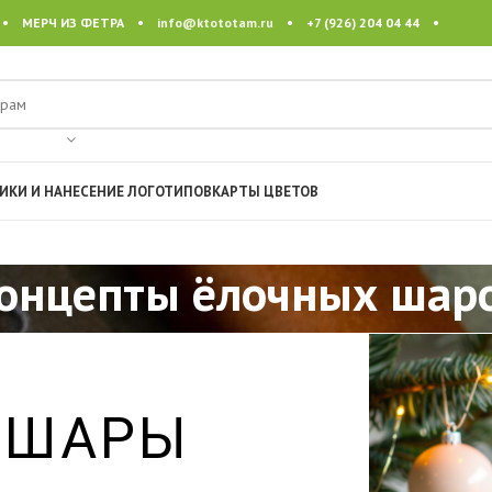
 • МЕРЧ ИЗ ФЕТРА •
info@ktototam.ru
• +7 (926) 204 04 44 •
ИКИ И НАНЕСЕНИЕ ЛОГОТИПОВ
КАРТЫ ЦВЕТОВ
онцепты ёлочных шар
 ШАРЫ